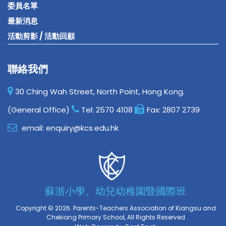
委員名單
最新消息
活動剪影 / 活動回顧
聯絡我們
30 Ching Wah Street, North Point, Hong Kong.
(General Office)
Tel:
2570 4108
Fax:
2807 2739
email:
enquiry@kcs.edu.hk
蘇浙小學、幼兒幼稚園暨國際班
Copyright © 2026. Parents-Teachers Association of Kiangsu and
Chekiang Primary School, All Rights Reserved