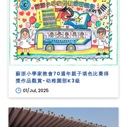
蘇浙小學家教會70週年親子填色比賽得
獎作品觀賞-幼稚園部K3級
01/Jul, 2025