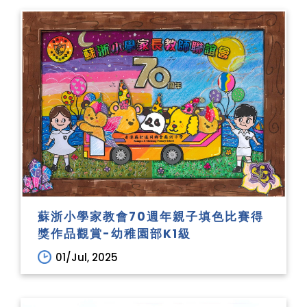
蘇浙小學家教會70週年親子填色比賽得
獎作品觀賞-幼稚園部K1級
01/Jul, 2025