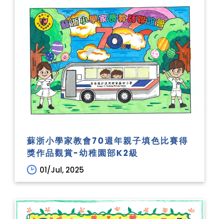
蘇浙小學家教會70週年親子填色比賽得
獎作品觀賞-幼稚園部K2級
01/Jul, 2025