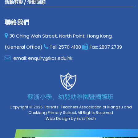
活動剪影 / 活動回顧
聯絡我們
30 Ching Wah Street, North Point, Hong Kong.
(General Office)
Tel:
2570 4108
Fax:
2807 2739
email:
enquiry@kcs.edu.hk
蘇浙小學、幼兒幼稚園暨國際班
Copyright © 2026. Parents-Teachers Association of Kiangsu and
Chekiang Primary School, All Rights Reserved
Web Design
by
East Tech