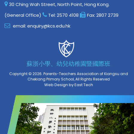
30 Ching Wah Street, North Point, Hong Kong.
(General Office)
Tel:
2570 4108
Fax:
2807 2739
email:
enquiry@kcs.edu.hk
蘇浙小學、幼兒幼稚園暨國際班
Copyright © 2026. Parents-Teachers Association of Kiangsu and
Chekiang Primary School, All Rights Reserved
Web Design
by
East Tech