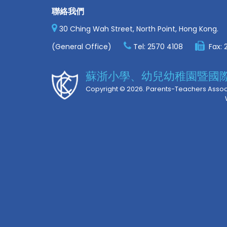
聯絡我們
30 Ching Wah Street, North Point, Hong Kong.
(General Office)
Tel:
2570 4108
Fax:
蘇浙小學、幼兒幼稚園暨國
Copyright © 2026. Parents-Teachers Associ