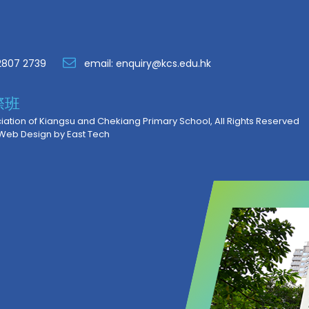
2807 2739
email:
enquiry@kcs.edu.hk
際班
ation of Kiangsu and Chekiang Primary School, All Rights Reserved
Web Design
by
East Tech