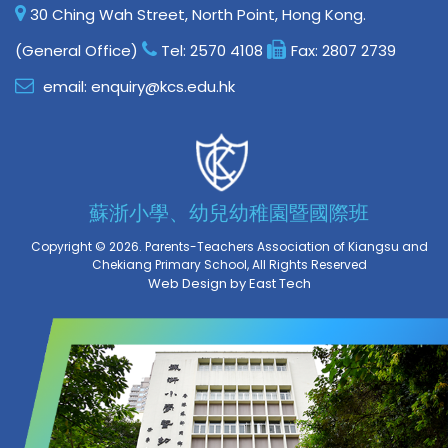
30 Ching Wah Street, North Point, Hong Kong.
(General Office)
Tel:
2570 4108
Fax:
2807 2739
email:
enquiry@kcs.edu.hk
蘇浙小學、幼兒幼稚園暨國際班
Copyright © 2026. Parents-Teachers Association of Kiangsu and
Chekiang Primary School, All Rights Reserved
Web Design
by
East Tech