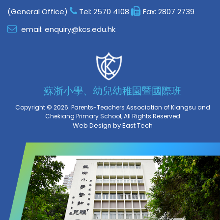
(General Office)
Tel:
2570 4108
Fax:
2807 2739
email:
enquiry@kcs.edu.hk
蘇浙小學、幼兒幼稚園暨國際班
Copyright © 2026. Parents-Teachers Association of Kiangsu and
Chekiang Primary School, All Rights Reserved
Web Design
by
East Tech